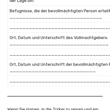
der Lage bin.
Befugnisse, die der bevollmächtigten Person erteil
_____________________________
_______________________________
Ort, Datum und Unterschrift des Vollmachtgebers:
_______________________________
_______________________________
Ort, Datum und Unterschrift der bevollmächtigten 
___________________________
_______________________________
Wenn Sie planen, in die Türkei zu reisen und ein