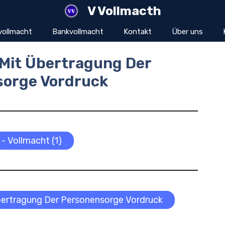
V Vollmacth
vollmacht
Bankvollmacht
Kontakt
Über uns
 Mit Übertragung Der
sorge Vordruck
 - Vollmacht (1)
bertragung Der Personensorge Vordruck