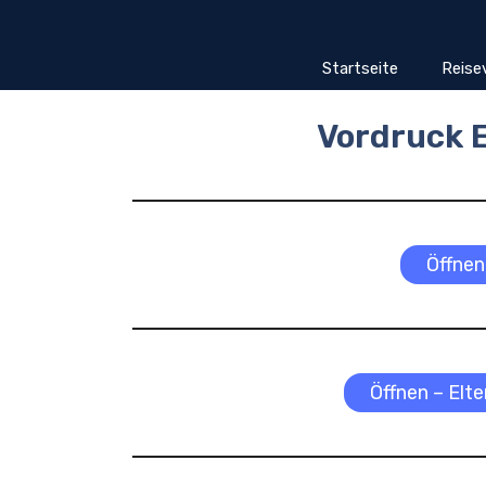
Zum
Inhalt
springen
Startseite
Reise
Vordruck 
Öffnen
Öffnen – Elt