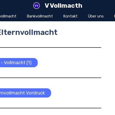
V Vollmacth
vollmacht
Bankvollmacht
Kontakt
Über uns
Elternvollmacht
 - Vollmacht (1)
ernvollmacht Vordruck