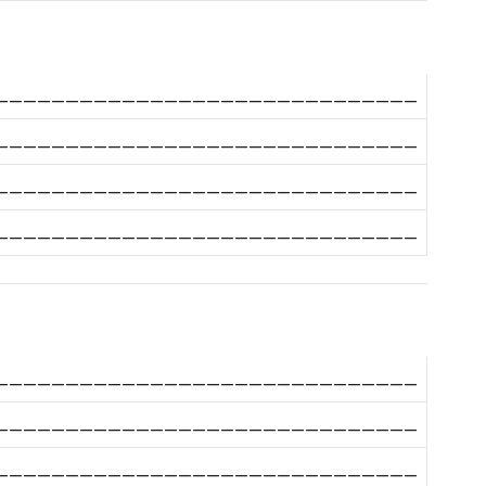
______________________________
______________________________
______________________________
______________________________
______________________________
______________________________
______________________________