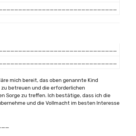
______________________________
______________________________
______________________________
mich bereit, das oben genannte Kind
u betreuen und die erforderlichen
 Sorge zu treffen. Ich bestätige, dass ich die
übernehme und die Vollmacht im besten Interesse
___