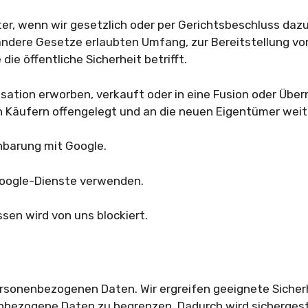
, wenn wir gesetzlich oder per Gerichtsbeschluss dazu v
ndere Gesetze erlaubten Umfang, zur Bereitstellung von
die öffentliche Sicherheit betrifft.
ation erworben, verkauft oder in eine Fusion oder Über
n Käufern offengelegt und an die neuen Eigentümer wei
nbarung mit Google.
 Google-Dienste verwenden.
sen wird von uns blockiert.
r personenbezogenen Daten. Wir ergreifen geeignete Sic
nbezogene Daten zu begrenzen. Dadurch wird sichergest