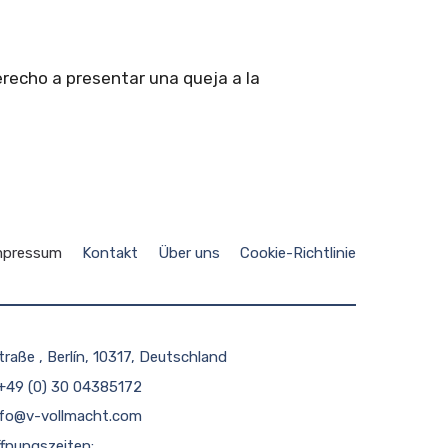
recho a presentar una queja a la
mpressum
Kontakt
Über uns
Cookie-Richtlinie
traße , Berlín, 10317, Deutschland
 +49 (0) 30 04385172
nfo@v-vollmacht.com
fnungszeiten: