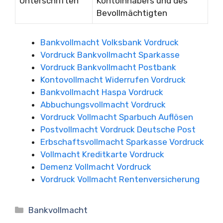
Unterschriften
Kontoinhabers und des
Bevollmächtigten
Bankvollmacht Volksbank Vordruck
Vordruck Bankvollmacht Sparkasse
Vordruck Bankvollmacht Postbank
Kontovollmacht Widerrufen Vordruck
Bankvollmacht Haspa Vordruck
Abbuchungsvollmacht Vordruck
Vordruck Vollmacht Sparbuch Auflösen
Postvollmacht Vordruck Deutsche Post
Erbschaftsvollmacht Sparkasse Vordruck
Vollmacht Kreditkarte Vordruck
Demenz Vollmacht Vordruck
Vordruck Vollmacht Rentenversicherung
Kategorien
Bankvollmacht