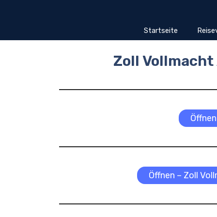
Zum
Inhalt
springen
Startseite
Reise
Zoll Vollmach
Öffnen
Öffnen – Zoll Vo