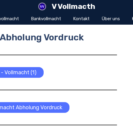
V Vollmacth
vollmacht
Bankvollmacht
Kontakt
Über uns
t Abholung Vordruck
 - Vollmacht (1)
llmacht Abholung Vordruck